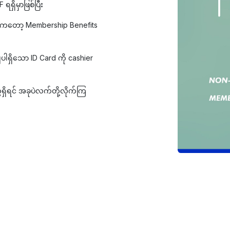
ှိမှာဖြစ်ပြီး
ျားကတော့ Membership Benefits
ပါရှိသော ID Card ကို cashier
ေရှိရင် အခုပဲလက်တို့လိုက်ကြ