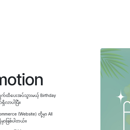
motion
်ရက်ထိပေးအပ်သွားမယ့် Birthday
်ရှိလာပါပြီ။
Commerce (Website) တို့မှာ All
ှိမှာဖြစ်ပါတယ်။