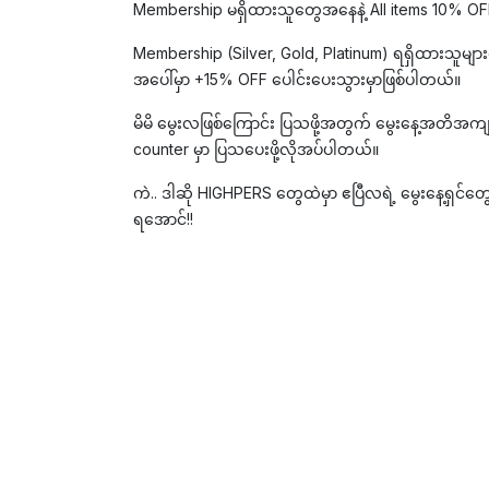
Membership မရှိထားသူတွေအနေနဲ့ All items 10% OFF ရရ
Membership (Silver, Gold, Platinum) ရရှိထားသူမ
အပေါ်မှာ +15% OFF ပေါင်းပေးသွားမှာဖြစ်ပါတယ်။
မိမိ မွေးလဖြစ်ကြောင်း ပြသဖို့အတွက် မွေးနေ့အတိအကျ
counter မှာ ပြသပေးဖို့လိုအပ်ပါတယ်။
ကဲ.. ဒါဆို HIGHPERS တွေထဲမှာ ဧပြီလရဲ့ မွေးနေ့ရှင်တွ
ရအောင်!!