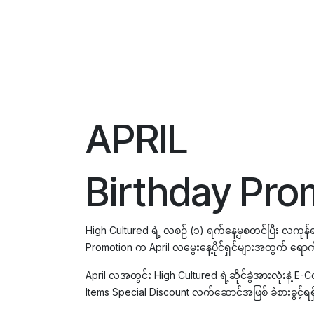
APRIL
Birthday Pro
High Cultured ရဲ့ လစဉ် (၁) ရက်နေ့မှစတင်ပြီး လကုန
Promotion က April လမွေးနေ့ပိုင်ရှင်များအတွက် ရောက
April လအတွင်း High Cultured ရဲ့ဆိုင်ခွဲအားလုံးနဲ့ E-
Items Special Discount လက်ဆောင်အဖြစ် ခံစားခွင့်ရရ